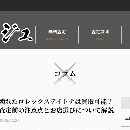
無料査定
査定事例
assessment
case
コラム
壊れたロレックスデイトナは買取可能？
査定前の注意点とお店選びについて解説
ロ
2025.02.20