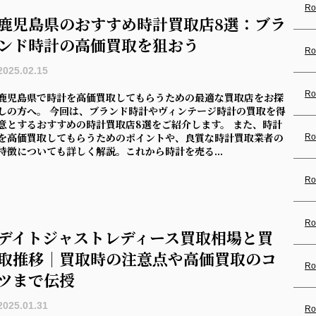
Ro
鹿児島県のおすすめ時計買取店8選：ブラ
ンド時計の高価買取を狙おう
Ro
2025.02.15
Ro
鹿児島県で時計を高価買取してもらうための最適な買取店をお探
しの方へ。 今回は、ブランド時計やヴィンテージ時計の買取を得
意とするおすすめの時計買取店8選をご紹介します。 また、時計
を高価買取してもらうためのポイントや、良質な時計買取業者の
Ro
特徴についても詳しく解説。これから時計を売る...
Ro
Ro
デイトジャストレディース買取相場と買
取推移｜買取時の注意点や高価買取のコ
Ro
ツまで伝授
2025.01.31
Ro