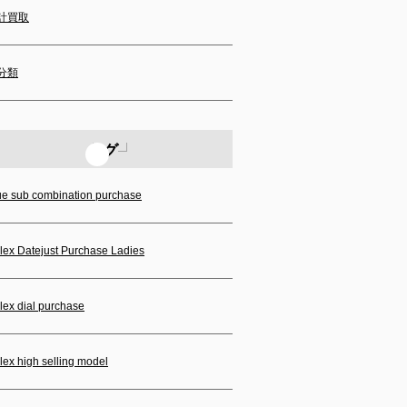
計買取
分類
タグ
ue sub combination purchase
lex Datejust Purchase Ladies
lex dial purchase
lex high selling model