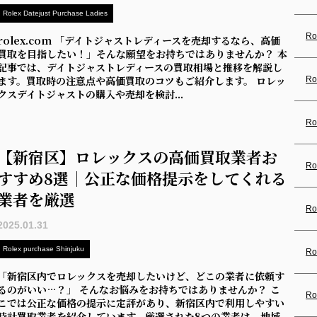
Rolex Datejust Purchase Ladies
Ro
rolex.com 「デイトジャストレディースを売却するなら、高価
買取を目指したい！」そんな願望をお持ちではありませんか？ 本
記事では、デイトジャストレディースの買取相場と推移を解説し
ます。買取時の注意点や高価買取のコツもご紹介します。 ロレッ
Ro
クスデイトジャストの購入や売却を検討...
Ro
【新宿区】ロレックスの高価買取業者お
Ro
すすめ8選｜公正な価格提示をしてくれる
業者を厳選
Ro
2025.01.31
Rolex purchase Shinjuku
Ro
「新宿区内でロレックスを売却したいけど、どこの業者に依頼す
るのがいい…？」 そんなお悩みをお持ちではありませんか？ こ
Ro
こでは公正な価格の提示に定評があり、新宿区内で利用しやすい
時計買取業者を紹介しています。厳選された8つの業者は、地域