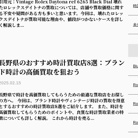
引用元：Vintage Rolex Daytona ref 6265 Black Dial 壊れ
時
たロレックスデイトナの買取については、店舗や買取価格に関す
る不安や疑問がある方も多いと思います。今回は、壊れたロレッ
クスデイトナが買取可能な理由や、値段がつかないケースを詳し
く解説しま...
未
長野県のおすすめ時計買取店8選：ブラン
Bl
ド時計の高価買取を狙おう
2025.02.15
Ro
長野県で時計を高価買取してもらうための最適な買取店をお探し
の方へ。 今回は、ブランド時計やヴィンテージ時計の買取を得意
Ro
とするおすすめの時計買取店8選をご紹介します。 また、時計を
高価買取してもらうためのポイントや、良質な時計買取業者の特
徴についても詳しく解説。 これから時計を売る...
Ro