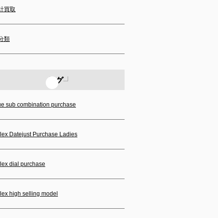
計買取
分類
タグ
ue sub combination purchase
lex Datejust Purchase Ladies
lex dial purchase
lex high selling model