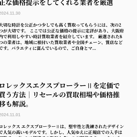
正な価格提示をしてくれる業者を厳選
2024.11.30
大切な時計を公正かつ少しでも高く買取ってもらうには、次の2
つが大切です。 ここでは公正な価格の提示に定評があり、大阪府
内で利用しやすい時計買取業者を紹介しています。 厳選された8
つの業者は、地域に根付いた買取業者や全国チェーン、質店など
です。バラエティに富んでいるので、ご自身とマ...
ロレックスエクスプローラーⅡを定価で
買う方法｜リセールの買取相場や価格推
移も解説。
2024.11.01
ロレックス エクスプローラーⅡは、堅牢性と洗練されたデザイン
で人気の高いモデルです。しかし、人気ゆえに正規店での入手は