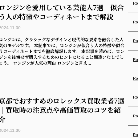
Ro
ロンジンを愛用している芸能人7選｜似合
う人の特徴やコーディネートまで解説
Ro
2024.11.30
ロンジンは、クラシックなデザインと現代的な要素を融合した人
Ro
気のモデルです。 本記事では、ロンジンが似合う人の特徴や似合
うコーディネートまでを徹底解説します。 本記事を読めば、ロン
ジンを後悔せず購入するためのヒントになること間違いなしでし
Ro
ょう。 ロンジンが人気の理由 ロンジンと言え...
Ro
Ro
京都でおすすめのロレックス買取業者7選
｜買取時の注意点や高価買取のコツを紹
Ro
介
2024.11.30
Ro