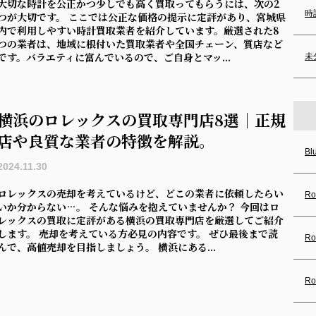
大切な時計を公正かつ少しでも高く買取ってもらうには、次の2
時
つが大切です。 ここでは公正な価格の提示に定評があり、宮城県
内で利用しやすい時計買取業者を紹介しています。厳選された8
つの業者は、地域に根付いた買取業者や全国チェーン、質店など
です。バラエティに富んでいるので、ご自身とマッ...
未
横浜のロレックスの買取専門店8選｜正規
店や良質な業者の特徴を解説。
Bl
2024.11.30
ロレックスの売却を考えているけど、どこの業者に依頼したらい
Ro
いか分からない…。 そんな悩みを抱えていませんか？ 今回はロ
レックスの買取に定評がある横浜の買取専門店を厳選してご紹介
します。 売却を考えている方必見の内容です。 ぜひ最後まで読
Ro
んで、高値売却を目指しましょう。 横浜にある...
Ro