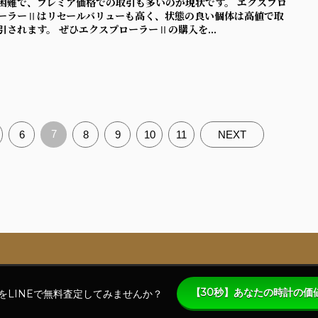
困難で、プレミア価格での取引も多いのが現状です。 エクスプロ
ーラーⅡはリセールバリューも高く、状態の良い個体は高値で取
引されます。 ぜひエクスプローラーⅡの購入を...
7
6
8
9
10
11
NEXT
【30秒】あなたの時計の価
をLINEで無料査定してみませんか？
一