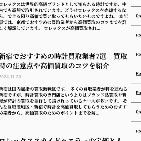
ロレックスは世界的高級ブランドとして知られる時計ですが、中
古でも高額で取引されています。どうせロレックスを売却するな
ら、できる限り高値で買い取ってもらいたいものですよね。 本記
Ro
事では、京都でおすすめの買取業者から高価買取のコツまでを詳
しく解説しています。 ロレックスが高価買取され...
Ro
新宿でおすすめの時計買取業者7選｜買取
Ro
時の注意点や高価買取のコツを紹介
Ro
2024.11.30
新宿は国内屈指の買取激戦区です。 多くの買取業者が軒を連ねる
Ro
新宿ですが、時計買取の専門店というよりはブランド品買取や質
屋が時計の買取を並行して請け負っているケースが多いです。 そ
んな買取激戦区・新宿で時計を高価買取してもらうためのおすす
め業者から、高価買取のためのポイントまでを解...
Ro
Ro
ロレックススカイドゥエラーの定価と人