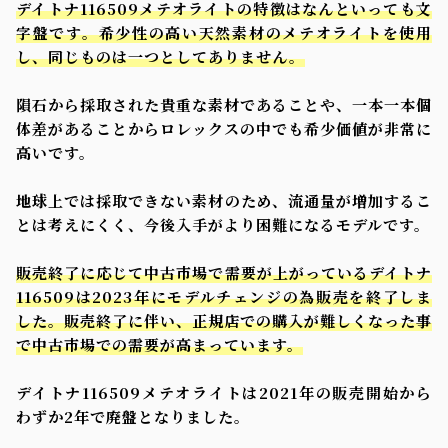
デイトナ116509メテオライトの特徴はなんといっても文
字盤です。希少性の高い天然素材のメテオライトを使用
し、同じものは一つとしてありません。
隕石から採取された貴重な素材であることや、一本一本個
体差があることからロレックスの中でも希少価値が非常に
高いです。
地球上では採取できない素材のため、流通量が増加するこ
とは考えにくく、今後入手がより困難になるモデルです。
販売終了に応じて中古市場で需要が上がっているデイトナ
116509は2023年にモデルチェンジの為販売を終了しま
した。販売終了に伴い、正規店での購入が難しくなった事
で中古市場での需要が高まっています。
デイトナ116509メテオライトは2021年の販売開始から
わずか2年で廃盤となりました。