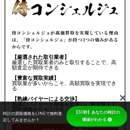
侍コンシェルジュが高価買取を実現している理由
は、「
侍コンシェルジュ
」が持つ3つの強みがある
からです。
【厳選された取引業者】
厳選した買取業者のみと取引することで、高
額査定が期待できる

【豊富な買取実績】
買取量が多いからこそ、高額買取を実現でき
る

【熟練バイヤーによる交渉】
熟練のバイヤーが相場を把握し、最大限まで
買取価格を引き上げる
【30秒】あなたの時計の
時計の買取価格をLINEで無料査
価値がわかる
定してみませんか？