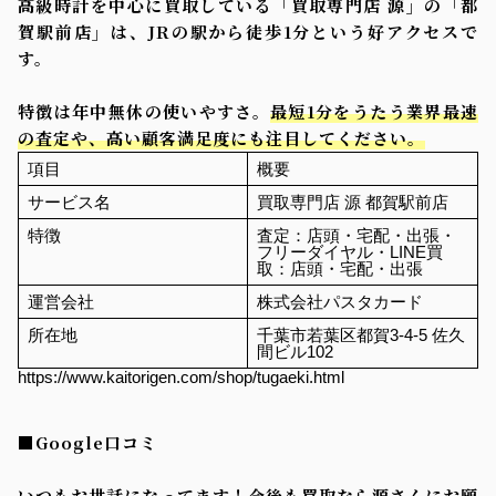
高級時計を中心に買取している「買取専門店 源」の「都
賀駅前店」は、JRの駅から徒歩1分という好アクセスで
す。
特徴は年中無休の使いやすさ。
最短1分をうたう業界最速
の査定や、高い顧客満足度にも注目してください。
項目
概要
サービス名
買取専門店 源 都賀駅前店
特徴
査定：店頭・宅配・出張・
フリーダイヤル・LINE買
取：店頭・宅配・出張
運営会社
株式会社パスタカード
所在地
千葉市若葉区都賀3-4-5 佐久
間ビル102
https://www.kaitorigen.com/shop/tugaeki.html
■Google口コミ
いつもお世話になってます！今後も買取なら源さんにお願