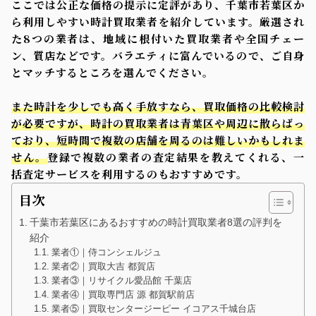
ここでは公正な価格の提示に定評があり、千葉市若葉区か
ら利用しやすい時計買取業者を紹介しています。厳選され
た8つの業者は、地域に根付いた買取業者や全国チェー
ン、質店などです。バラエティに富んでいるので、ご自身
とマッチするところを選んでください。
また時計を少しでも高く手放すなら、買取価格の比較検討
が必要ですが、時計の買取業者は青葉区や周辺に散らばっ
ており、短時間で複数の店舗を周るのは難しいかもしれま
せん。
登録で複数の業者の査定結果を教えてくれる、一
括査定サービスを利用するのもおすすめです。
目次
千葉市若葉区にあるおすすめの時計買取業者8選の評判を
紹介
業者①｜侍コンシェルジュ
業者②｜買取大吉 都賀店
業者③｜リサイクル愛品館 千葉店
業者④｜買取専門店 源 都賀駅前店
業者⑤｜買取センタージーピー イコアス千城台店