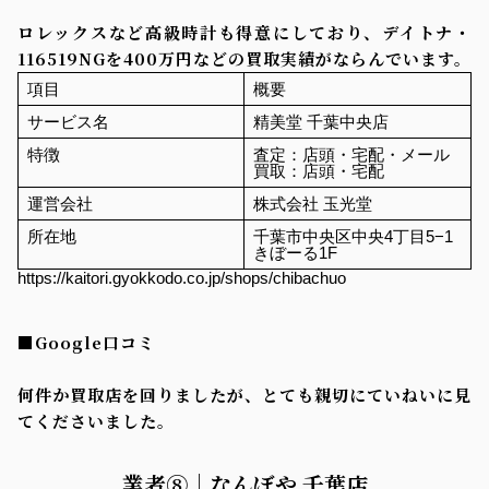
ロレックスなど高級時計も得意にしており、デイトナ・
116519NGを400万円などの買取実績がならんでいます。
項目
概要
サービス名
精美堂 千葉中央店
特徴
査定：店頭・宅配・メール
買取：店頭・宅配
運営会社
株式会社 玉光堂
所在地
千葉市中央区中央4丁目5−1
きぼーる1F
https://kaitori.gyokkodo.co.jp/shops/chibachuo
■Google口コミ
何件か買取店を回りましたが、とても親切にていねいに見
てくださいました。
業者⑧｜なんぼや 千葉店