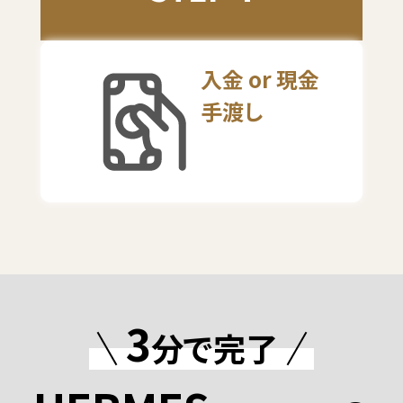
入金 or 現金
手渡し
3
分で完了