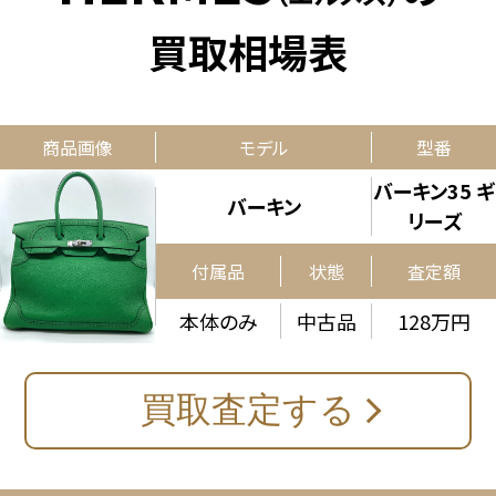
買取相場表
商品画像
モデル
型番
バーキン35 ギ
バーキン
リーズ
付属品
状態
査定額
本体のみ
中古品
128万円
買取査定する