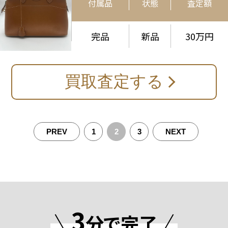
付属品
状態
査定額
完品
新品
30万円
買取査定する
1
2
3
3
分で完了