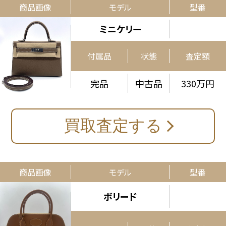
商品画像
モデル
型番
ミニケリー
付属品
状態
査定額
完品
中古品
330万円
買取査定する
商品画像
モデル
型番
ボリード